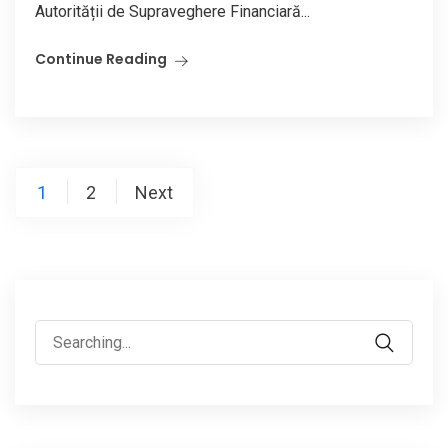
Autorității de Supraveghere Financiară...
Continue Reading
Posts
1
2
Next
pagination
Search
for: