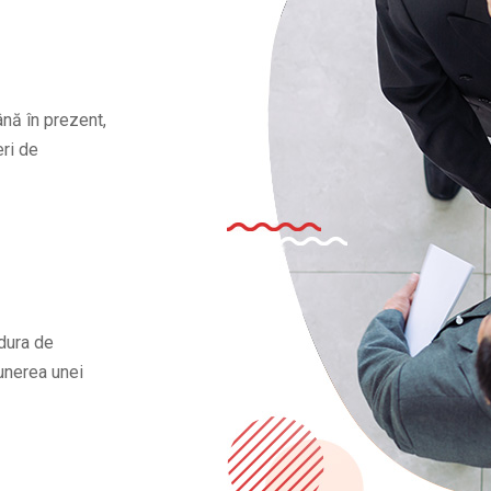
ână în prezent,
ri de
dura de
punerea unei