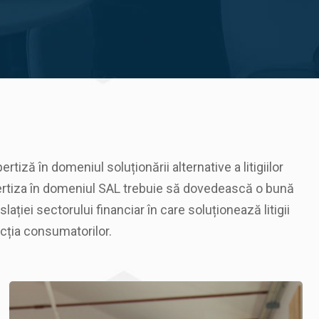
tiză în domeniul soluționării alternative a litigiilor
xpertiza în domeniul SAL trebuie să dovedească o bună
lației sectorului financiar în care soluționează litigii
tecția consumatorilor.