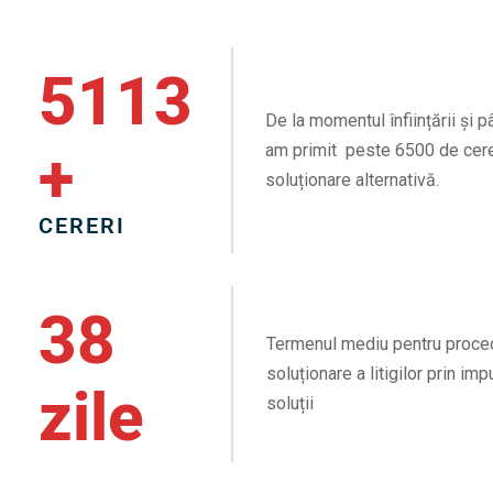
6500
De la momentul înființării și p
+
am primit peste 6500 de cere
soluționare alternativă.
CERERI
51
Termenul mediu pentru proce
soluționare a litigilor prin im
zile
soluții