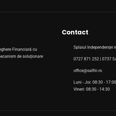
Contact
Splaiul Independenţei n
veghere Financiară cu
 mecanism de soluționare
0727 871 252 | 0737 S
office@salfin.ro
Luni - Joi: 08:30 - 17:0
Vineri: 08:30 - 14:30