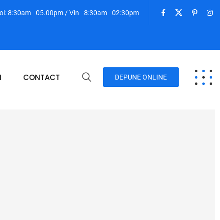
oi: 8:30am - 05.00pm / Vin - 8:30am - 02:30pm
I
CONTACT
DEPUNE ONLINE