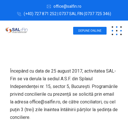
office@salfin.ro
(+40) 727 871 252 | 0737 SAL FIN (0737 725 346)
DEPUNE ONLINE
Începând cu data de 25 august 2017, activitatea SAL-
Fin se va derula la sediul A.S.F. din Splaiul
Independenței nr. 15, sector 5, București. Programările
privind concilierile cu prezență se solicită prin email
la adresa office@salfin.ro, de către conciliatori, cu cel
puțin 3 (trei) zile înaintea întâlnirii părților la ședința de
conciliere.