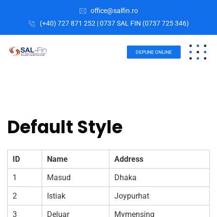
office@salfin.ro
(+40) 727 871 252 | 0737 SAL FIN (0737 725 346)
DEPUNE ONLINE
Default Style
ID
Name
Address
1
Masud
Dhaka
2
Istiak
Joypurhat
3
Deluar
Mymensing