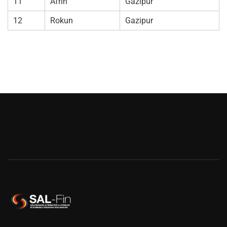
11
Afrin
Gazipur
12
Rokun
Gazipur