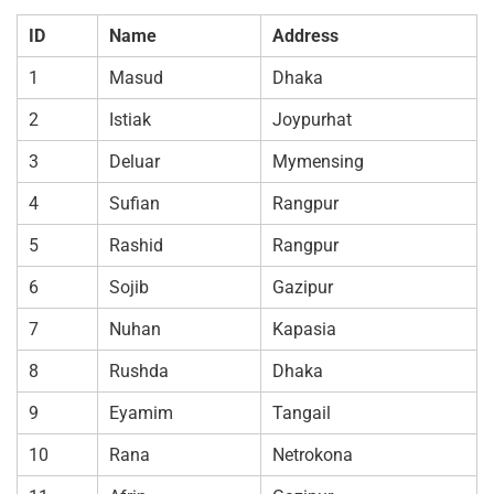
ID
Name
Address
1
Masud
Dhaka
2
Istiak
Joypurhat
3
Deluar
Mymensing
4
Sufian
Rangpur
5
Rashid
Rangpur
6
Sojib
Gazipur
7
Nuhan
Kapasia
8
Rushda
Dhaka
9
Eyamim
Tangail
10
Rana
Netrokona