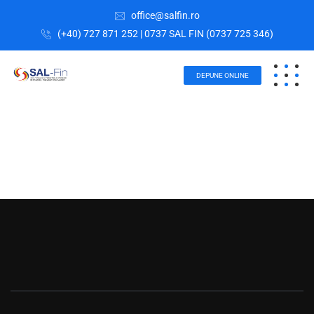
office@salfin.ro
(+40) 727 871 252 | 0737 SAL FIN (0737 725 346)
DEPUNE ONLINE