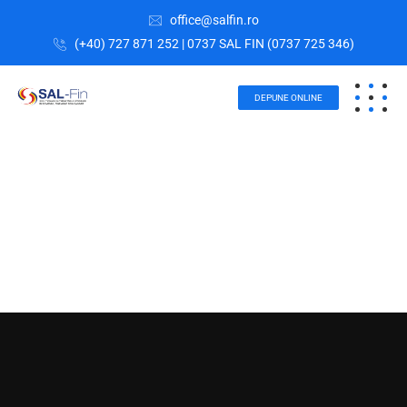
office@salfin.ro
(+40) 727 871 252 | 0737 SAL FIN (0737 725 346)
DEPUNE ONLINE